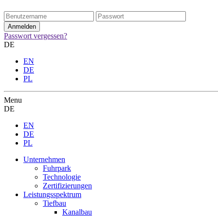
Passwort vergessen?
DE
EN
DE
PL
Menu
DE
EN
DE
PL
Unternehmen
Fuhrpark
Technologie
Zertifizierungen
Leistungsspektrum
Tiefbau
Kanalbau