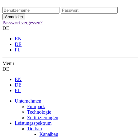
Passwort vergessen?
DE
EN
DE
PL
Menu
DE
EN
DE
PL
Unternehmen
Fuhrpark
Technologie
Zertifizierungen
Leistungsspektrum
Tiefbau
Kanalbau